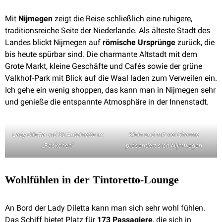
Mit
Nijmegen
zeigt die Reise schließlich eine ruhigere,
traditionsreiche Seite der Niederlande. Als älteste Stadt des
Landes blickt Nijmegen auf
römische Ursprünge
zurück, die
bis heute spürbar sind. Die charmante Altstadt mit dem
Grote Markt, kleine Geschäfte und Cafés sowie der grüne
Valkhof-Park mit Blick auf die Waal laden zum Verweilen ein.
Ich gehe ein wenig shoppen, das kann man in Nijmegen sehr
und genieße die entspannte Atmosphäre in der Innenstadt.
Lady Diletta und SS Antoinette im
Klein und mit viel Charme
„Päckchen“
präsentiert sich Nijmwegen
Wohlfühlen in der Tintoretto-Lounge
An Bord der Lady Diletta kann man sich sehr wohl fühlen.
Das Schiff bietet Platz für
173 Passagiere
, die sich in