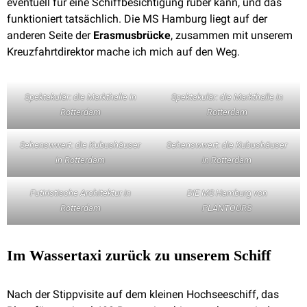
eventuell für eine Schiffbesichtigung rüber kann, und das
funktioniert tatsächlich. Die MS Hamburg liegt auf der
anderen Seite der
Erasmusbrücke
, zusammen mit unserem
Kreuzfahrtdirektor mache ich mich auf den Weg.
Spektakulär: die Markthalle in
Spektakulär: die Markthalle in
Rotterdam
Rotterdam
Sehenswwert: die Kubushäuser
Sehenswwert: die Kubushäuser
in Rotterdam
in Rotterdam
Futiristische Architektur in
DIE MS Hamburg von
Rotterdam
PLANTOURS
Im Wassertaxi zurück zu unserem Schiff
Nach der Stippvisite auf dem kleinen Hochseeschiff, das