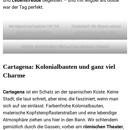
und
Lebensfreude
begeistert – und mit Miguel als Guide
war der Tag perfekt.
Mit Miguel und seinem Tuk Tuk
Zauberhaft: Die Bäume säume
ging es durch Malaga.
die Straßen in voller Blüte
Malaga: Spektakulärer Blick auf das römische Theater
Cartagena: Kolonialbauten und ganz viel
Charme
Cartagena
ist ein Schatz an der spanischen Küste. Keine
Stadt, die laut schreit, aber eine, die fasziniert, wenn man
sich auf sie einlässt. Farbenfrohe Kolonialbauten,
malerische Kopfsteinpflasterstraßen und eine lebendige
Atmosphäre ziehen uns hier in den Bann. Wir schlendern
gemütlich durch die Gassen, vorbei am
römischen Theater
,