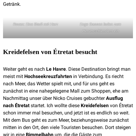
Getränk.
Rouen: Eine Stadt mit Herz
Enge Gassen laden zum
Herumschlendern ein
Kreidefelsen von Étretat besucht
Weiter geht es nach
Le Havre
. Diese Destination bringt man
meist mit
Hochseekreuzfahrten
in Verbindung. Es riecht
nach Meer, das Wetter spielt mit, und für uns geht es
zunächst in eine nahegelegene Mall zum Shoppen, ehe am
Nachmittag unser über Nicko Cruises gebuchter
Ausflug
nach Étretat
startet. Ich wollte diese
Kreidefelsen
von Étretat
schon immer mal besuchen, und jetzt ist es endlich so weit.
Mit dem Bus geht es zum Meer, beziehungsweise zunächst
mitten in den Ort, den viele Touristen besuchen. Dort steigen
wir in eine
Bimmelbahn
um, die die Gäste zum