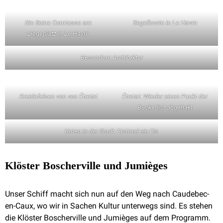
Die Seine Comtesse am
Segelboote in Le Havre
Liegeplatz in Le Havre
Besondere Architektur
Kreidefelsen von von Étretat
Étretat: Wieder einen Punkt der
Bucketlist abgehakt
Unten in der Stadt: Erstmal ein Eis
Klöster Boscherville und Jumièges
Unser Schiff macht sich nun auf den Weg nach Caudebec-
en-Caux, wo wir in Sachen Kultur unterwegs sind. Es stehen
die Klöster Boscherville und Jumièges auf dem Programm.