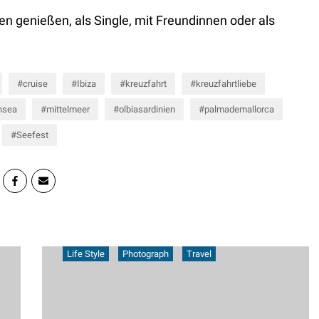
n genießen, als Single, mit Freundinnen oder als
cruise
Ibiza
kreuzfahrt
kreuzfahrtliebe
nsea
mittelmeer
olbiasardinien
palmademallorca
Seefest
Life Style
Photograph
Travel