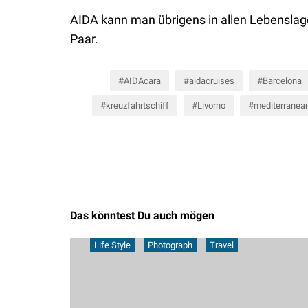
AIDA kann man übrigens in allen Lebenslage
Paar.
AIDAcara
aidacruises
Barcelona
kreuzfahrtschiff
Livorno
mediterranea
Das könntest Du auch mögen
Life Style
Photograph
Travel