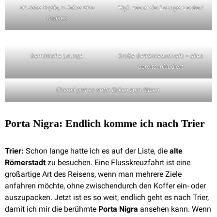
50 Jahe Scylla, 5 Jahre Viva
High Tea in der Lounge: Lecker!
Cruises
Gemütliche Lounge
Große Getränkeauswahl – alles
bereits inkludiert
Überall gibt es nette Ecken zum Sitzen.
Porta Nigra: Endlich komme ich nach Trier
Trier:
Schon lange hatte ich es auf der Liste, die
alte
Römerstadt
zu besuchen. Eine Flusskreuzfahrt ist eine
großartige Art des Reisens, wenn man mehrere Ziele
anfahren möchte, ohne zwischendurch den Koffer ein- oder
auszupacken. Jetzt ist es so weit, endlich geht es nach Trier,
damit ich mir die berühmte
Porta Nigra
ansehen kann. Wenn