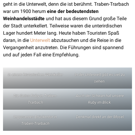
geht in die Unterwelt, denn die ist berühmt. Traben-Trarbach
war um 1900 herum
eine der bedeutendsten
Weinhandelsstädte
und hat aus diesem Grund große Teile
der Stadt unterkellert. Teilweise waren die unterirdischen
Lager hundert Meter lang. Heute haben Touristen Spaß
daran, in die
Unterwelt
abzutauchen und die Reise in die
Vergangenheit anzutreten. Die Führungen sind spannend
und auf jeden Fall eine Empfehlung.
In einem historischen Weinkeller
In der Unterwelt gibt es viel zu
sehen.
Die Swiss Ruby in Traben-
Auch der Schwan hat unsere
Trarbach
Ruby im Blick.
Imposantes Brückentor in
Denkmal direkt an der Mosel
Traben-Trarbach