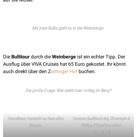
Mit zwei Bullis geht es in die Weinberge.
Die
Bullitour
durch die
Weinberge
ist ein echter Tipp. Der
Ausflug über VIVA Cruises hat 65 Euro gekostet. Ihr könnt
auch direkt über den Z
eltlinger Hof
buchen.
Die große Frage: Wie steht man richtig im Berg?
Grandiose Aussicht an fast allen
Carmen (aufdeck.de), Christoph &
Stopps.
Philipp (
Flusskreuzfahrt
Entdecker
)