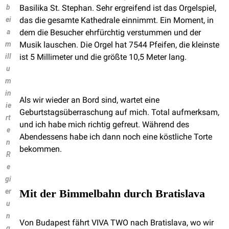
b
Basilika St. Stephan. Sehr ergreifend ist das Orgelspiel,
ei
das die gesamte Kathedrale einnimmt. Ein Moment, in
a
dem die Besucher ehrfürchtig verstummen und der
m
Musik lauschen. Die Orgel hat 7544 Pfeifen, die kleinste
ill
ist 5 Millimeter und die größte 10,5 Meter lang.
u
m
in
Als wir wieder an Bord sind, wartet eine
ie
Geburtstagsüberraschung auf mich. Total aufmerksam,
rt
und ich habe mich richtig gefreut. Während des
e
Abendessens habe ich dann noch eine köstliche Torte
n
bekommen.
R
e
gi
er
Mit der Bimmelbahn durch Bratislava
u
n
Von Budapest fährt VIVA TWO nach Bratislava, wo wir
g