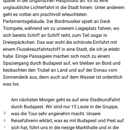
später in der ungarischen Hauptstadt an. Es ist eine
unglaubliche Lichterfahrt in die Stadt hinein. Unter anderem
geht es vorbei am prachtvoll erleuchteten
Parlamentsgebäude. Der Bordmusiker spielt an Deck
Trompete, während wir zu unserem Liegeplatz fahren, wo
sich bereits Schiff an Schiff reiht, zum Teil sogar in
Dreierpäckchen. Das war wohl die schönste Einfahrt mit
einem Flusskreuzfahrtschiff in eine Stadt, die ich je erlebt
habe. Einige Passagiere machen sich noch zu einem
Spaziergang durch Budapest auf, wir bleiben an Bord und
beobachten den Trubel an Land und auf der Donau vom
Sonnendeck aus, denn auch auf dem Wasser ist ordentlich
was los.
Am nächsten Morgen geht es auf eine Stadtrundfahrt
durch Budapest. Wir sind nur 15 Leute in der Gruppe,
V
was die Tour sehr angenehm macht. Unsere
o
Reiseführerin erklärt, was es mit Budapest und Pest auf
r
sich hat, führt uns in die riesige Markthalle und in die