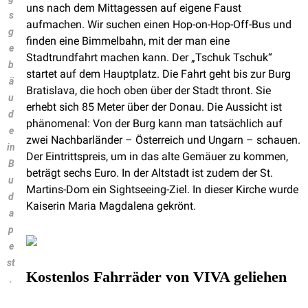
uns nach dem Mittagessen auf eigene Faust
s
aufmachen. Wir suchen einen Hop-on-Hop-Off-Bus und
g
finden eine Bimmelbahn, mit der man eine
e
Stadtrundfahrt machen kann. Der „Tschuk Tschuk“
b
startet auf dem Hauptplatz. Die Fahrt geht bis zur Burg
ä
Bratislava, die hoch oben über der Stadt thront. Sie
u
erhebt sich 85 Meter über der Donau. Die Aussicht ist
d
phänomenal: Von der Burg kann man tatsächlich auf
e
zwei Nachbarländer – Österreich und Ungarn – schauen.
in
Der Eintrittspreis, um in das alte Gemäuer zu kommen,
B
beträgt sechs Euro. In der Altstadt ist zudem der St.
u
Martins-Dom ein Sightseeing-Ziel. In dieser Kirche wurde
d
Kaiserin Maria Magdalena gekrönt.
a
p
e
st
Kostenlos Fahrräder von VIVA geliehen
.