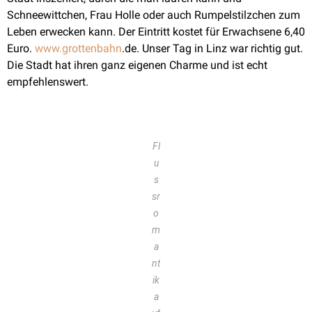
Schneewittchen, Frau Holle oder auch Rumpelstilzchen zum
Leben erwecken kann. Der Eintritt kostet für Erwachsene 6,40
Euro.
www.grottenbahn
.de. Unser Tag in Linz war richtig gut.
Die Stadt hat ihren ganz eigenen Charme und ist echt
empfehlenswert.
Fl
u
s
sr
o
m
a
nt
ik
a